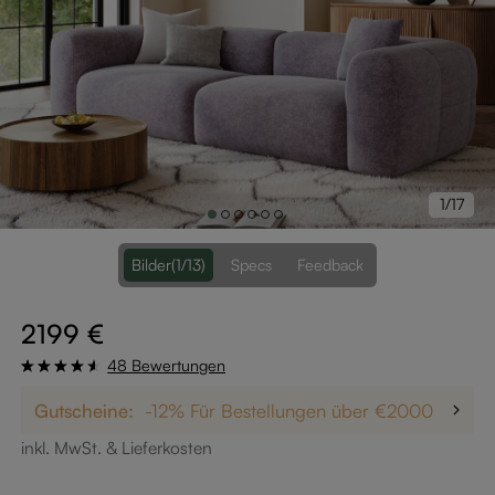
1/17
Bilder
(1/13)
Specs
Feedback
2199 €
48 Bewertungen
Gutscheine:
-12% Für Bestellungen über €2000
Bis 
inkl. MwSt. & Lieferkosten