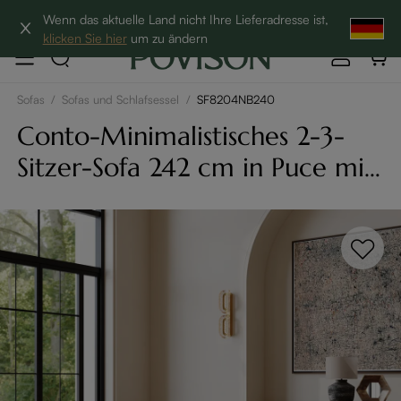
Hottest Bundles| 12% Auf Beliebte Bundles→
Wenn das aktuelle Land nicht Ihre Lieferadresse ist,
klicken Sie hier
um zu ändern
Sofas
/
Sofas und Schlafsessel
/
SF8204NB240
Conto-Minimalistisches 2-3-
Sitzer-Sofa 242 cm in Puce mit
wasserdichtem Chenille-Bezug
& übertiefer Sitzfläche -
Vintage-Design