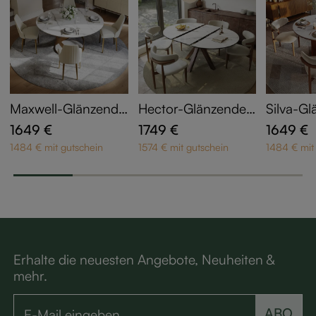
Maxwell-Glänzende
Hector-Glänzender
Silva-Gl
r gesinterter Stein E
gesinterter Stein Ex
esinterte
1649 €
1749 €
1649 €
sstische
tendable Dining Tab
ische
1484 € mit gutschein
1574 € mit gutschein
1484 € mit
le
Erhalte die neuesten Angebote, Neuheiten &
mehr.
ABO