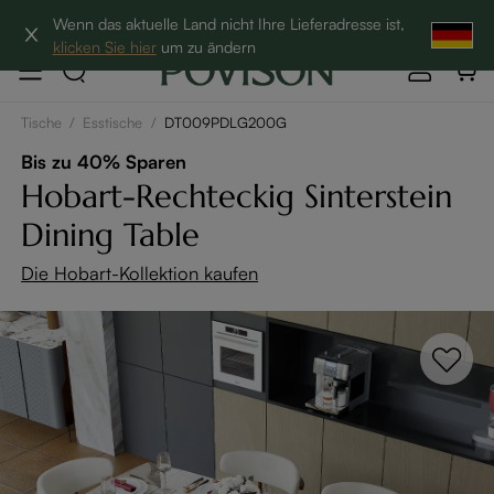
Hottest Bundles| 12% Auf Beliebte Bundles→
Wenn das aktuelle Land nicht Ihre Lieferadresse ist,
klicken Sie hier
um zu ändern
Tische
/
Esstische
/
DT009PDLG200G
Bis zu 40% Sparen
Hobart-Rechteckig Sinterstein
Dining Table
Die Hobart-Kollektion kaufen