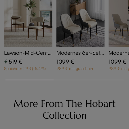
Lawson-Mid-Centu
Modernes 6er-Set
Moderne
ry 2er-Set Essstühle
gepolsterte Essstühl
gepolste
519 €
1099 €
1099 €
mit beigem Bezug
e in Schwarz & Beig
e in Hel
Speichern 29 €(-5.4%)
989 € mit gutschein
989 € mit 
& Eschenholz-Gest
e mit Kunstlederbez
u mit Ku
ell in Walnuss-Optik
ug
ug & sc
- runde Rückenlehn
elstahlge
e
ehnen &
Rückenl
More From The Hobart
tiert
Collection