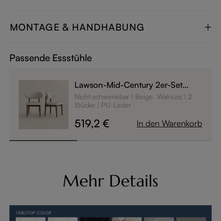
MONTAGE & HANDHABUNG
Passende Essstühle
Lawson-Mid-Century 2er-Set
Essstühle mit beigem Bezug &
Nicht schwenkbar
Beige, Walnuss
2
Eschenholz-Gestell in Walnuss-
Stücke
PU-Leder
Optik - runde Rückenlehne
519,2 €
In den Warenkorb
Mehr Details