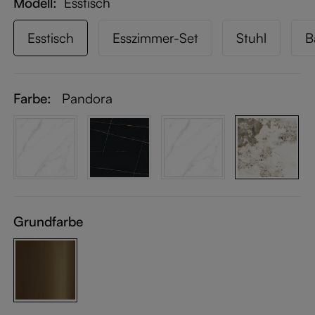
Modell
Esstisch
Esstisch
Esszimmer-Set
Stuhl
B
Farbe:
Pandora
Grundfarbe