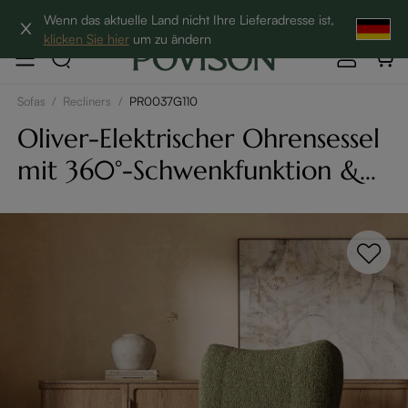
Hottest Bundles| 12% Auf Beliebte Bundles→
Wenn das aktuelle Land nicht Ihre Lieferadresse ist,
klicken Sie hier
um zu ändern
Sofas
/
Recliners
/
PR0037G110
Oliver-Elektrischer Ohrensessel
mit 360°-Schwenkfunktion &
Null-Gravitations-Funktion –
Relaxsessel mit
Tastensteuerung für
Wohnzimmer & Büro