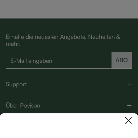
(90–145°)
Erhalte die neuesten Angebote, Neuheiten &
mehr.
ABO
Support
Über Povison
Kontakt