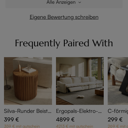
Alle Anzeigen
Eigene Bewertung schreiben
Frequently Paired With
Silva-Runder Beistel
Ergopals-Elektro-Li
C-förmig
ltisch 50 cm in Wal
egesofa
sch 38c
399 €
4899 €
299 €
nuss-Optik mit Kan
n
359 € mit gutschein
4213 € mit gutschein
269 € mit 