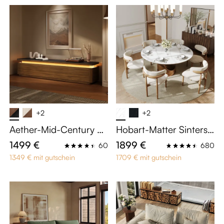
+2
+2
Aether-Mid-Century TV
Hobart-Matter Sinterst
-Board 200cm: Sinters
ein Esstische
1499 €
1899 €
60
680
tein-Oberseite schwarz
1349 € mit gutschein
1709 € mit gutschein
matt