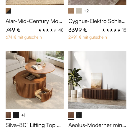
+2
Alar-Mid-Century Mod
Cygnus-Elektro Schlafs
ern 2er-Set gepolsterte
ofa
749 €
3399 €
48
18
Essstühle in Braun mit
674 € mit gutschein
2991 € mit gutschein
Kunstlederbezug & Ar
mlehnen - Akzent-Stüh
le für Wohnzimmer
+1
Silva-80'' Lifting Top Ru
Aeolus-Moderner mini
nder Couchtisch
malistischer TV-Schran