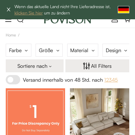
Hottest Bundles| 12% Auf Beliebte Bundles→
Wenn das aktuelle Land nicht Ihre Lieferadresse ist,
klicken Sie hier
um zu ändern
Home
/
Farbe
Größe
Material
Design
Sortiere nach
All Filters
Versand innerhalb von 48 Std. nach
12345