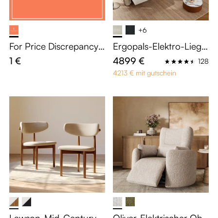
+6
For Price Discrepancy
Ergopals-Elektro-Liege
Only Not Buy Separatel
sofa
1 €
4899 €
128
y-price_1
4213 € mit gutschein