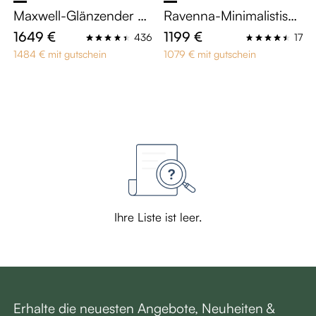
Maxwell-Glänzender ge
Ravenna-Minimalistisch
sinterter Stein Esstische
e Medienkonsole 180 c
1649 €
1199 €
436
17
m in Walnuss-Optik - S
1484 € mit gutschein
1079 € mit gutschein
oundbar-kompatibel
Ihre Liste ist leer.
Erhalte die neuesten Angebote, Neuheiten &