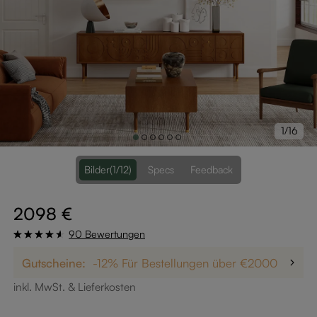
1/16
Bilder
(1/12)
Specs
Feedback
2098 €
90 Bewertungen
Gutscheine:
-12% Für Bestellungen über €2000
Bis 
inkl. MwSt. & Lieferkosten