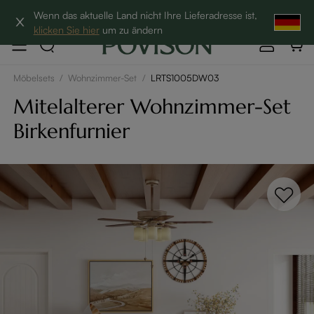
Hottest Bundles| 12% Auf Beliebte Bundles→
Wenn das aktuelle Land nicht Ihre Lieferadresse ist,
klicken Sie hier
um zu ändern
Möbelsets
/
Wohnzimmer-Set
/
LRTS1005DW03
Mitelalterer Wohnzimmer-Set
Birkenfurnier