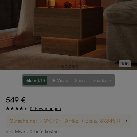
1/15
Bilder
(1/11)
Video
Specs
Feedback
549 €
12 Bewertungen
Gutscheine:
-10% Für 1 Artikel
Bis zu 87.84€ Rabatt
inkl. MwSt. & Lieferkosten