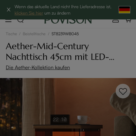
Hottest Bundles| 12% Auf Beliebte Bundles→
Wenn das aktuelle Land nicht Ihre Lieferadresse ist,
klicken Sie hier
um zu ändern
Tische
/
Beistelltische
/
ST8239WB045
Aether-Mid-Century
Nachttisch 45cm mit LED-
Beleuchtung
Die Aether-Kollektion kaufen