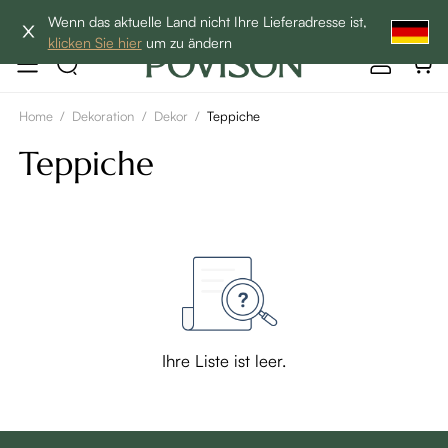
Hottest Bundles| 12% Auf Beliebte Bundles→
Wenn das aktuelle Land nicht Ihre Lieferadresse ist,
klicken Sie hier
um zu ändern
Home
/
Dekoration
/
Dekor
/
Teppiche
Teppiche
Ihre Liste ist leer.