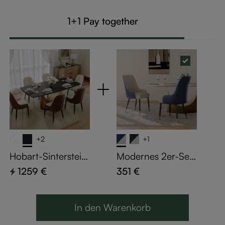
1+1 Pay together
+2
+1
Hobart-Sinterstein
Modernes 2er-Set
Esstische
gepolsterte Essstü
1259 €
351 €
hle in Hellgrau & Bl
au mit Kunstlederb
ezug & schwarzem
In den Warenkorb
Edelstahlgestell –