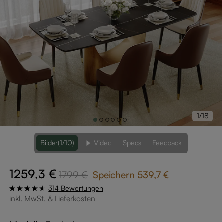
1/18
Bilder
(1/10)
Video
Specs
Feedback
1259,3 €
1799 €
Speichern
539,7 €
314 Bewertungen
inkl. MwSt. & Lieferkosten