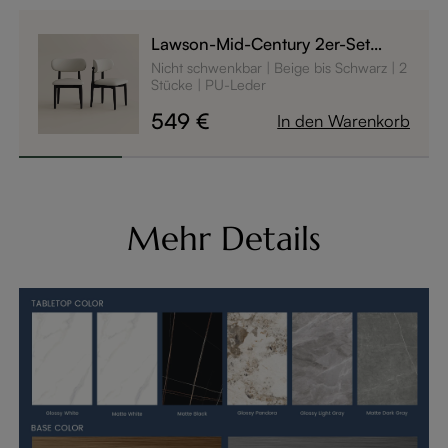
Lawson-Mid-Century 2er-Set
Essstühle mit beigem Bezug &
Nicht schwenkbar
Beige bis Schwarz
2
Eschenholz-Gestell in Schwarz -
Stücke
PU-Leder
runde Rückenlehne
549 €
In den Warenkorb
Mehr Details