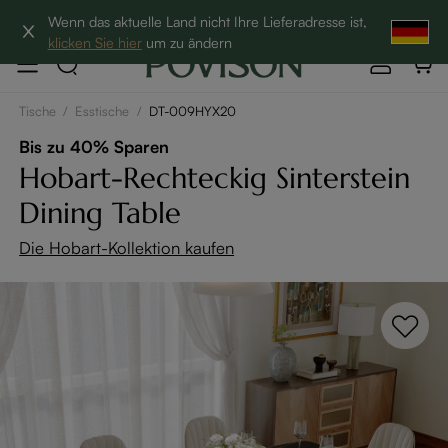
Hottest Bundles| 12% Auf Beliebte Bundles→
Wenn das aktuelle Land nicht Ihre Lieferadresse ist,
klicken Sie hier
um zu ändern
Tische
/
Esstische
/
DT-009HYX20
Bis zu 40% Sparen
Hobart-Rechteckig Sinterstein
Dining Table
Die Hobart-Kollektion kaufen