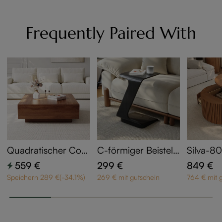
Frequently Paired With
Quadratischer Cou
C-förmiger Beistellti
Silva-80'
chtisch 90 cm in W
sch 38cm mit Rolle
p Runde
559 €
299 €
849 €
alnuss-Optik mit 2
n
ch
Speichern 289 €(-34.1%)
269 € mit gutschein
764 € mit 
Schubladen & Aufb
ewahrungsfach - M
id-Century Modern
- montiert