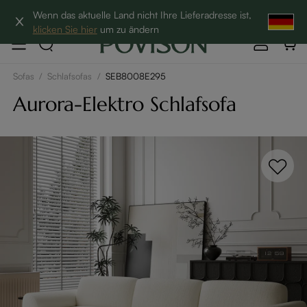
Hottest Bundles| 12% Auf Beliebte Bundles→
Wenn das aktuelle Land nicht Ihre Lieferadresse ist,
klicken Sie hier
um zu ändern
Sofas
/
Schlafsofas
/
SEB8008E295
Aurora-Elektro Schlafsofa