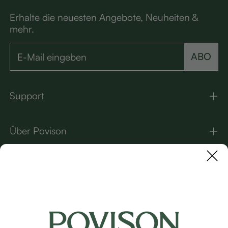
Erhalte die neuesten Angebote, Neuheiten &
mehr.
ABO
Support
Über Povison
Kontakt
UNSERE MARKEN