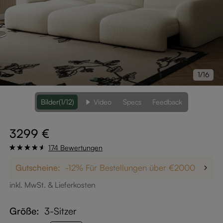
1/16
Bilder
(1/12)
Video
Specs
Feedback
3299 €
174 Bewertungen
Gutscheine:
-12% Für Bestellungen über €2000
Bis 
inkl. MwSt. & Lieferkosten
Größe:
3-Sitzer