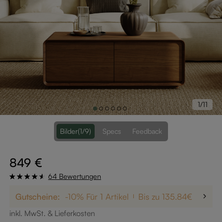
1/11
Bilder
(1/9)
Specs
Feedback
849 €
64 Bewertungen
Gutscheine:
-10% Für 1 Artikel
Bis zu 135.84€ Rabatt
inkl. MwSt. & Lieferkosten