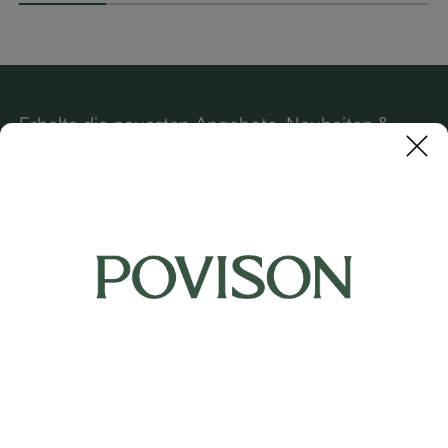
ungsfach - Mid-Ce
e & 4 Staufächern -
ntury Modern - mo
Mid-Century Moder
ntiert
n
Erhalte die neuesten Angebote, Neuheiten &
mehr.
ABO
Support
Über Povison
Kontakt