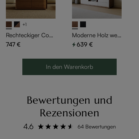
+1
Rechteckiger Couc
Moderne Holz wei
htisch 100 cm in
ße TV-Ständer
747 €
639 €
Walnuss-Optik mit
2 Schubladen & A
ufbewahrungsfach
In den Warenkorb
- Mid-Century Mo
dern
Bewertungen und
Rezensionen
4.6
64 Bewertungen