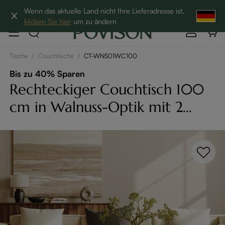
Hottest Bundles| 12% Auf Beliebte Bundles→
Wenn das aktuelle Land nicht Ihre Lieferadresse ist,
klicken Sie hier
um zu ändern
Tische
/
Couchtische
/
CT-WNS01WC100
Bis zu 40% Sparen
Rechteckiger Couchtisch 100
cm in Walnuss-Optik mit 2
Schubladen &
Aufbewahrungsfach - Mid-
Century Modern