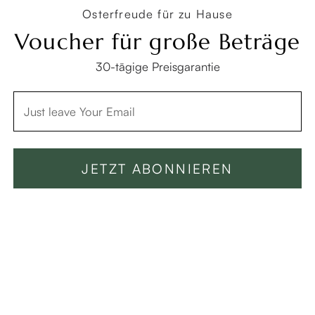
Osterfreude für zu Hause
Voucher für große Beträge
UNSERE MARKEN
30-tägige Preisgarantie
Copyright © 2026 Povison.com All rights reserved.
Terms
·
Privacy
·
Sitemap
JETZT ABONNIEREN
In den Warenkorb -849 €
Jetzt kaufen