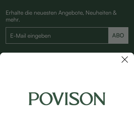
Erhalte die neuesten Angebote, Neuheiten &
mehr.
ABO
Support
Über Povison
Kontakt
UNSERE MARKEN