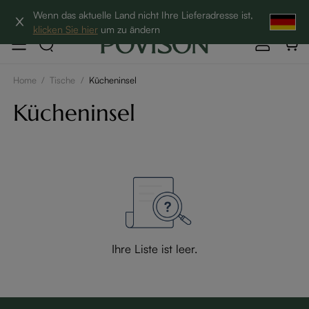
Hottest Bundles| 12% Auf Beliebte Bundles→
Wenn das aktuelle Land nicht Ihre Lieferadresse ist,
klicken Sie hier
um zu ändern
Home
/
Tische
/
Kücheninsel
Kücheninsel
Ihre Liste ist leer.