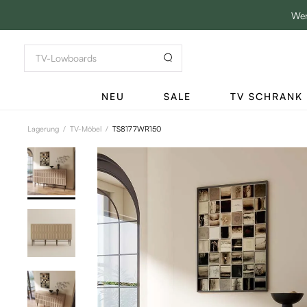
Wen
NEU
SALE
TV SCHRANK
Lagerung
/
TV-Möbel
/
TS8177WR150