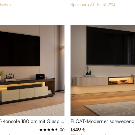
tschein
Speichern 311 €(-31.2%)
Moderne TV-Konsole 180 cm mit Glasplatte
1349 €
30