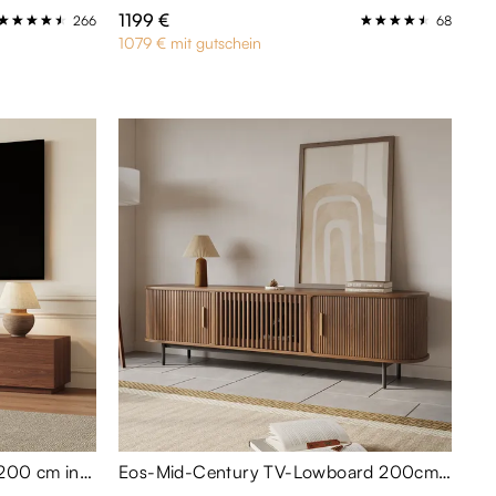
1199 €
266
68
1079 € mit gutschein
Minimalistischer TV-Schrank 200 cm in Walnuss-Optik mit 2 Schubladen - Medienkonsole
Eos-Mid-Century TV-Lowboard 200cm mit Tambour-Türen & 5 Fächern | Nussbaum-Optik