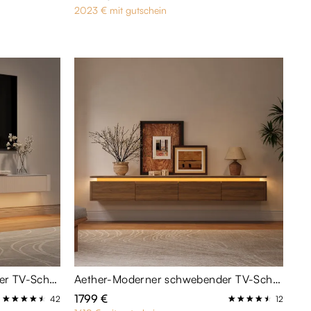
2023 € mit gutschein
FLOAT-Moderner schwebender TV-Schrank 240 cm in Beige mit glänzender Sinterstein-Platte
Aether-Moderner schwebender TV-Schrank 240 cm mit Sinterstein-Platte & dimmbarer LED-Beleuchtung - wandmontierte Medienkonsole für Wohnzimmer
1799 €
42
12