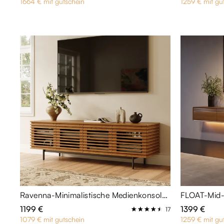
1664 € mit gutschein
1259 € mit gu
Ravenna-Minimalistische Medienkonsole 180 cm in Walnuss-Optik - Soundbar-kompatibel
1199 €
1399 €
17
1079 € mit gutschein
1259 € mit gu