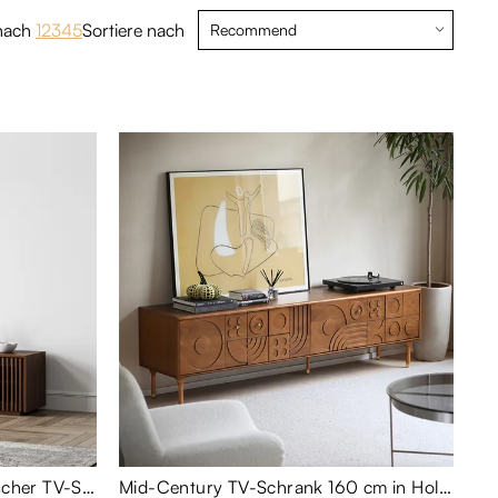
nach
12345
Sortiere nach
Aeolus-Moderner minimalistischer TV-Schrank 150 cm in Holz-Optik mit Lamellen-Design - Medienkonsole
Mid-Century TV-Schrank 160 cm in Holz-Optik mit Stauraum & hohen Metallbeinen - Medienkonsole