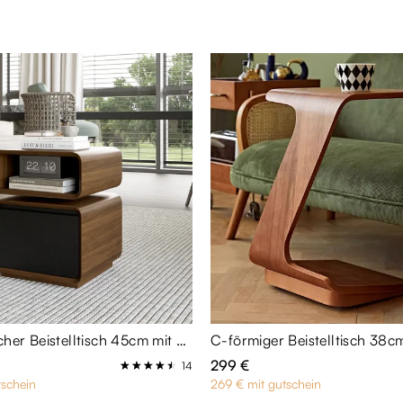
Minimalistischer Beistelltisch 45cm mit Schublade & drehbarer Ablage | Walnuss & Schwarz
C-förmiger Beistelltisch 38cm
299 €
14
schein
269 € mit gutschein