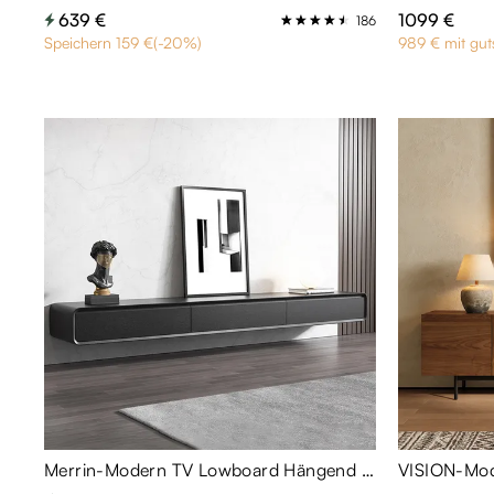
639 €
1099 €
186
Speichern 159 €(-20%)
989 € mit gut
Merrin-Modern TV Lowboard Hängend 160 cm in Schwarz für 65 Zoll Fernseher | Schwebender TV Schrank mit 3 Schubladen & Kabelmanagement – montiert