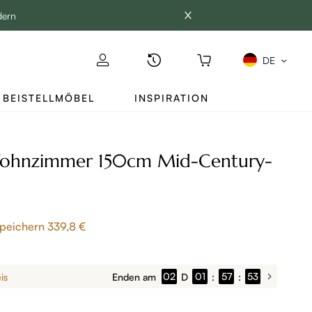
dern
DE
BEISTELLMÖBEL
INSPIRATION
Wohnzimmer 150cm Mid-Century-
peichern
339,8 €
02
01
57
51
is
Enden am
D
:
: