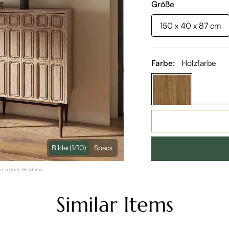
Größe
150 x 40 x 87 cm
Farbe:
Holzfarbe
Bilder
(1/10)
Specs
r möbel, Holzfarbe
Similar Items