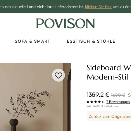
Hottest Bundles| 12% Auf Beliebte Bundles→
n das aktuelle Land nicht Ihre Lieferadresse ist,
klicken Sie hier
um zu än
SOFA & SMART
ESSTISCH & STÜHLE
Sideboard 
Modern-Stil
1359,2 €
1699 €
S
7 Bewertungen
inkl. MwSt. & Lieferkosten
Zurück zum Originalpre