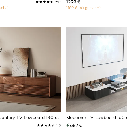
1299 €
297
schein
1169 € mit gutschein
Ansel-Mid-Century TV-Lowboard 180 cm in Nussbaum-Optik mit dimmbarer LED-Beleuchtung | modernes Entertainment-Center
687 €
119