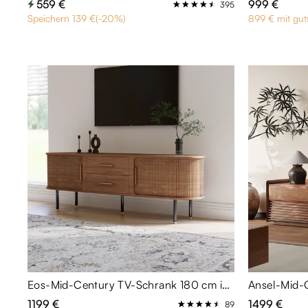
559 €
999 €
395
Speichern 139 €(-20%)
899 € mit gut
Eos-Mid-Century TV-Schrank 180 cm in Eschen-Optik mit Tambour-Tür & hohen Metallbeinen - montiert
1199 €
1499 €
89