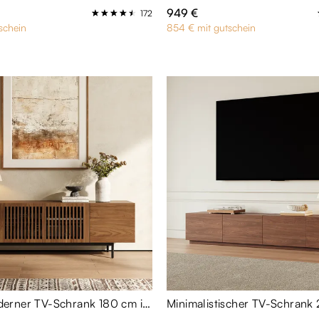
949 €
172
schein
854 € mit gutschein
VISION-Moderner TV-Schrank 180 cm in Walnuss-Optik mit Lamellen-Design & Metallbeinen - minimalistische Medienkonsole