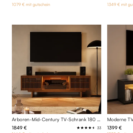
1079 € mit gutschein
1349 € mit gu
Arboren-Mid-Century TV-Schrank 180 cm in Walnuss-Optik mit Stauraum - montiert
1849 €
1399 €
33