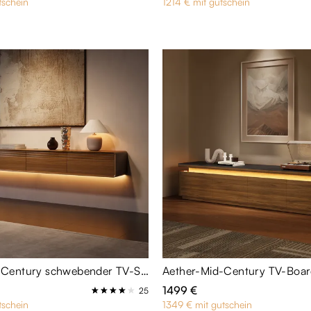
tschein
1214 € mit gutschein
FLOAT-Mid-Century schwebender TV-Schrank 240 cm in Walnuss-Optik mit dimmbarer LED-Beleuchtung & Stauraum - für 85 Zoll Fernseher
1499 €
25
tschein
1349 € mit gutschein