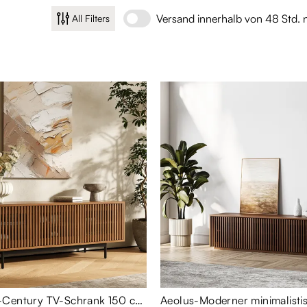
Versand innerhalb von 48 Std. 
All Filters
Aeolus-Mid-Century TV-Schrank 150 cm in Walnuss-Optik mit offenem Fach & Metallbeinen - moderne Medienkonsole