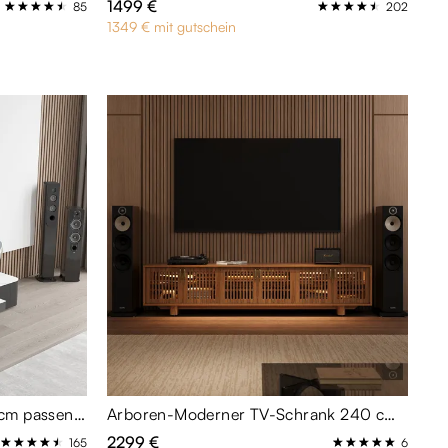
1499 €
85
202
1349 € mit gutschein
Moderner TV-Lowboard 160 cm passend für Projektor & Heimkino mit weißer Sinterstein-Platte | modernes Entertainment-Center - montiert
Arboren-Moderner TV-Schrank 240 cm in Walnuss-Optik mit Belüftung - Medienkonsole
2299 €
165
6