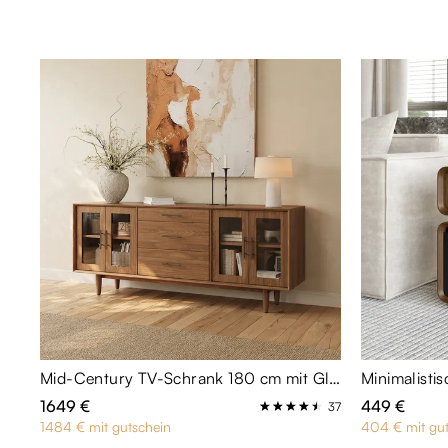
Mid-Century TV-Schrank 180 cm mit Glastüren
1649 €
449 €
37
1484 € mit gutschein
404 € mit gut