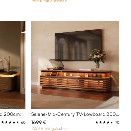
1619 € mit gutschein
Aether-Mid-Century TV-Board 200cm: Sinterstein-Oberseite schwarz matt
Selene-Mid-Century TV-Lowboard 200cm mit horizontalem Lamellendekor & LED-Leist
1699 €
60
70
1529 € mit gutschein